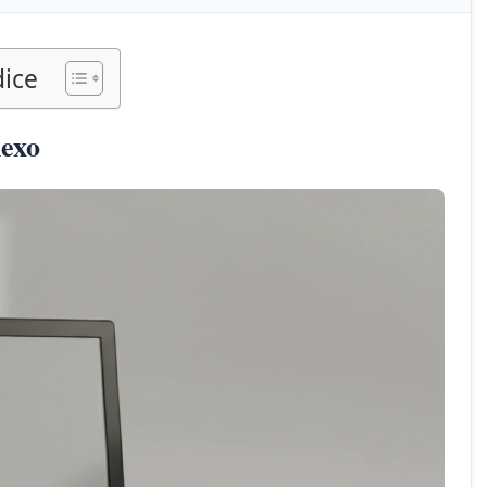
dice
lexo