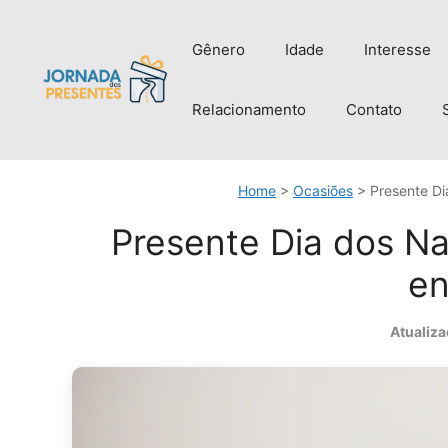
Pular
para
Gênero
Idade
Interesse
o
conteúdo
Relacionamento
Contato
Home
>
Ocasiões
>
Presente Di
Presente Dia dos Na
en
Atualiza