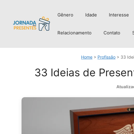
Pular
para
Gênero
Idade
Interesse
o
conteúdo
Relacionamento
Contato
Home
>
Profissão
>
33 Ide
33 Ideias de Presen
Atualiza