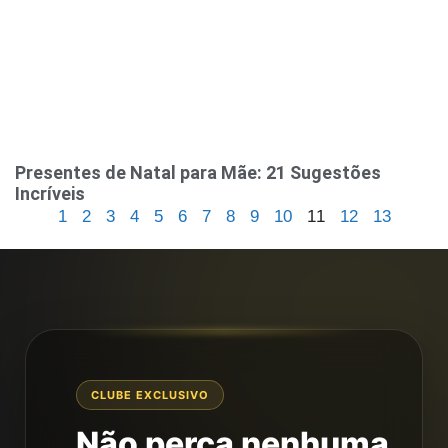
Presentes de Natal para Mãe: 21 Sugestões
Incríveis
1
2
3
4
5
6
7
8
9
10
11
12
13
CLUBE EXCLUSIVO
Não perca nenhuma