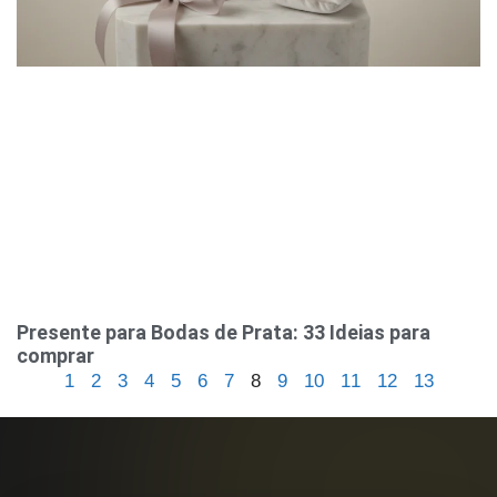
Presente para Bodas de Prata: 33 Ideias para
comprar
1
2
3
4
5
6
7
8
9
10
11
12
13