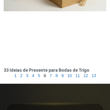
33 Ideias de Presente para Bodas de Trigo
1
2
3
4
5
6
7
8
9
10
11
12
13